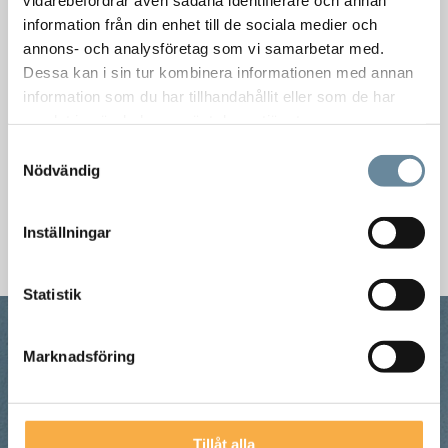
massiva betongväggar, 15000 m2 håldäck samt
information från din enhet till de sociala medier och
stålkomplettering. Starkas beställare är Allbygg i
annons- och analysföretag som vi samarbetar med.
Helsingborg.
Dessa kan i sin tur kombinera informationen med annan
information som du har tillhandahållit eller som de har
samlat in när du har använt deras tjänster.
Montaget pågår under 20 veckor, och är vårt, för tillfället,
största montage.
Samtyckesval
Nödvändig
Fler nyheter
Inställningar
Statistik
Marknadsföring
Tillåt alla