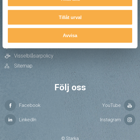
Anmäl dig till vårt nyhetsbrev:
Tillåt urval
Avvisa
Kontakta och hitta till oss
Visselblåsarpolicy
Sitemap
Följ oss
Facebook
YouTube
LinkedIn
Instagram
© Starka