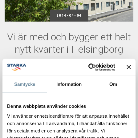
2014-04-04
Vi är med och bygger ett helt
nytt kvarter i Helsingborg
Ett nytt kvarter ska byggas på Konsul Perssons plats i
stadsdelen Söder i Helsingborg.
Bygget omfattar två huskroppar i sju respektive tio plan
Samtycke
Information
Om
som skall ge plats för hotell, filmstad, kontor och bostäder.
Midroc Property Development är byggherre för det nya
kvarteret som kallas Metropol. Den första etappen
Denna webbplats använder cookies
omfattar hotelldelen i sju plan där Starka betongelement
Vi använder enhetsidentifierare för att anpassa innehållet
skall uppföra betongstommen.
och annonserna till användarna, tillhandahålla funktioner
för sociala medier och analysera vår trafik. Vi
Stommen består bl a av 8000 m2 vita sandwichfasader,
vidarebefordrar även sådana identifierare och annan